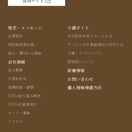
採用サイト
理念・メッセージ
介護ガイド
企業理念
住宅型有料⽼⼈ホームとは
知的資経営台帳
サービス付き⾼齢者向け住宅とは
強み・選ばれる理由
介護・ケアについて
会社情報
認知症について
法人概要
新着情報
主要取引先
お問い合わせ
提携医師・顧問
個人情報保護方針
SDGs取り組み事例
SDGs私募債発行
オーナー募集
アクセス