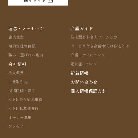
理念・メッセージ
介護ガイド
企業理念
住宅型有料⽼⼈ホームとは
知的資経営台帳
サービス付き⾼齢者向け住宅とは
強み・選ばれる理由
介護・ケアについて
会社情報
認知症について
法人概要
新着情報
主要取引先
お問い合わせ
提携医師・顧問
個人情報保護方針
SDGs取り組み事例
SDGs私募債発行
オーナー募集
アクセス