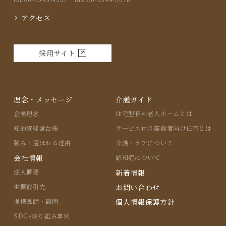
アクセス
採用サイト
理念・メッセージ
介護ガイド
企業理念
住宅型有料⽼⼈ホームとは
知的資経営台帳
サービス付き⾼齢者向け住宅とは
強み・選ばれる理由
介護・ケアについて
会社情報
認知症について
法人概要
新着情報
主要取引先
お問い合わせ
提携医師・顧問
個人情報保護方針
SDGs取り組み事例